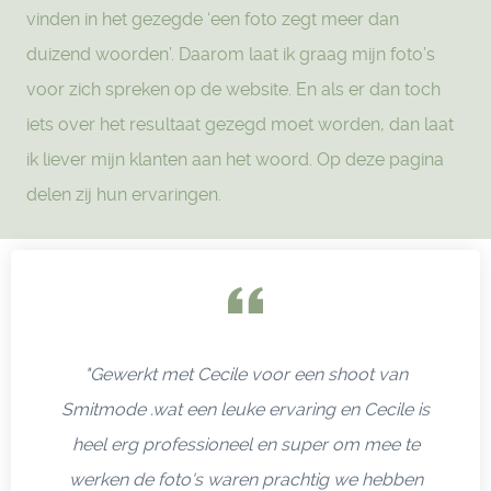
vinden in het gezegde ‘een foto zegt meer dan
duizend woorden’. Daarom laat ik graag mijn foto’s
voor zich spreken op de website. En als er dan toch
iets over het resultaat gezegd moet worden, dan laat
ik liever mijn klanten aan het woord. Op deze pagina
delen zij hun ervaringen.
"Gewerkt met Cecile voor een shoot van
Smitmode .wat een leuke ervaring en Cecile is
heel erg professioneel en super om mee te
werken de foto's waren prachtig we hebben