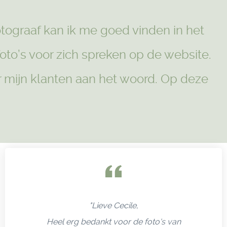
fotograaf kan ik me goed vinden in het
oto’s voor zich spreken op de website.
er mijn klanten aan het woord. Op deze
"Lieve Cecile,
Heel erg bedankt voor de foto's van