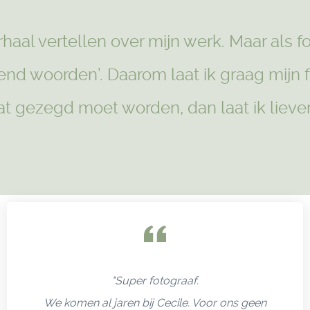
erhaal vertellen over mijn werk. Maar als 
nd woorden’. Daarom laat ik graag mijn f
taat gezegd moet worden, dan laat ik liev
"Super fotograaf.
We komen al jaren bij Cecile. Voor ons geen