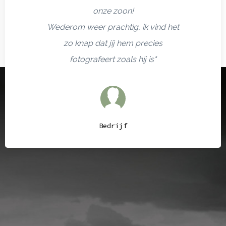
onze zoon!
Wederom weer prachtig, ik vind het
zo knap dat jij hem precies
fotografeert zoals hij is"
Bedrijf